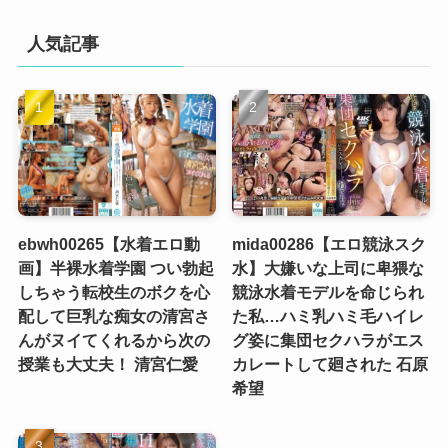
人気記事
ebwh00265【水着エロ動
mida00286【エロ競泳スク
画】半裸水着学園 つい勃起
水】大嫌いな上司に卑猥な
しちゃう転校生のボクを心
競泳水着モデルを命じられ
配して巨乳な痴女の清宮さ
た私…ハミ乳ハミ毛ハイレ
んがヌイてくれるから次の
グ姿に集団セクハラがエス
授業も大丈夫！ 清宮仁愛
カレートして廻された 石原
希望