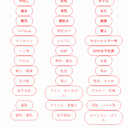
中出し
巨乳
ギャル
痴女
母乳
爆乳
剛毛
潮吹き
媚薬
ハーレム
デビュー
素人
マッサージ
コスプレ
マジックミラー号
ミニ系
顔射
SOD女子社員
アナル
野外・露出
水着
縛り・緊縛
乱交
辱め
五十路
黒人
競泳・スク水
女子大生
アクメ・オーガズ
デカチン・巨根
ム
羞恥
アイドル・芸能人
淫乱・ハード系
貧乳・微乳
女子校生
ローション・オイ
ル