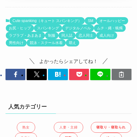
Cute spanking（キュート スパンキング）
SM
オールハッピー
お尻・ヒップ
スパンキング
デジタルノベル
ムチ・縄・蝋燭
ラブラブ・あまあま
制服
同人誌
恋人同士
成人向け
男性向け
競泳・スクール水着
萌え
よかったらシェアしてね！
人気カテゴリー
熟女
人妻・主婦
寝取り・寝取られ