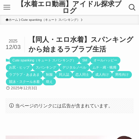
【水着エロ動画】アイドル探求ブ
ログ
ホーム
Cute spanking（キュート スパンキング）
【同人・エロ水着】スパンキング
2025
12/03
から始まるラブラブ生活
Cute spanking（キュート スパンキング）
SM
オールハッピー
お尻・ヒップ
スパンキング
デジタルノベル
ムチ・縄・蝋燭
ラブラブ・あまあま
制服
同人誌
恋人同士
成人向け
男性向け
競泳・スクール水着
萌え
2025年12月3日
当ページのリンクには広告が含まれています。