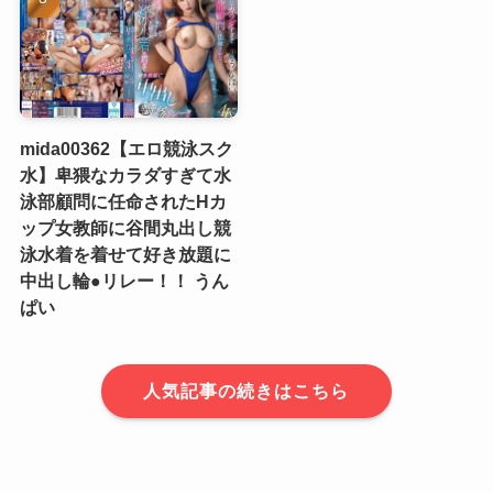
mida00362【エロ競泳スク
水】卑猥なカラダすぎて水
泳部顧問に任命されたHカ
ップ女教師に谷間丸出し競
泳水着を着せて好き放題に
中出し輪●リレー！！ うん
ぱい
人気記事の続きはこちら